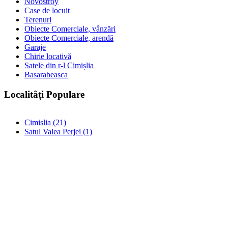
Novostroy
Case de locuit
Terenuri
Obiecte Comerciale, vânzări
Obiecte Comerciale, arendă
Garaje
Chirie locativă
Satele din r-l Cimișlia
Basarabeasca
Localitâți Populare
Cimislia (21)
Satul Valea Perjei (1)