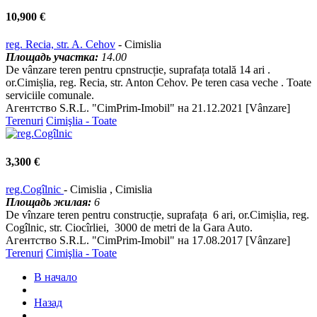
10,900 €
reg. Recia, str. A. Cehov
- Cimislia
Площадь участка:
14.00
De vânzare teren pentru cpnstrucție, suprafața totală 14 ari .
or.Cimișlia, reg. Recia, str. Anton Cehov. Pe teren casa veche . Toate
serviciile comunale.
Агентство S.R.L. "CimPrim-Imobil" на 21.12.2021 [Vânzare]
Terenuri
Cimişlia - Toate
3,300 €
reg.Cogîlnic
- Cimislia , Cimislia
Площадь жилая:
6
De vînzare teren pentru construcție, suprafața 6 ari, or.Cimișlia, reg.
Cogîlnic, str. Ciocîrliei, 3000 de metri de la Gara Auto.
Агентство S.R.L. "CimPrim-Imobil" на 17.08.2017 [Vânzare]
Terenuri
Cimişlia - Toate
В начало
Назад