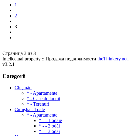
1
2
3
Страница 3 из 3
Intellectual property :: Продажа недвижимости
theThinkery.net
.
v3.2.1
Categorii
Chişinău
* - Apartamente
* - Case de locuit
* - Terenuri
Cimişlia - Toate
* - Apartamente
* - - 1 odaie
* - - 2 odăi
* - - 3 odăi