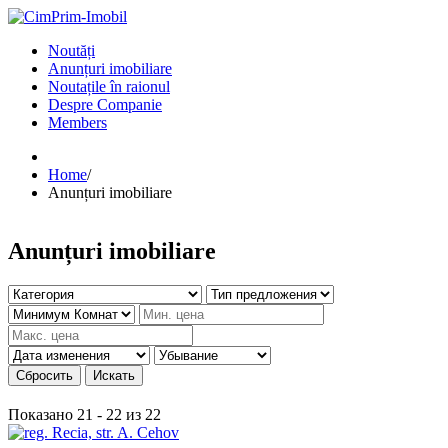
Noutăți
Anunțuri imobiliare
Noutațile în raionul
Despre Companie
Members
Home
/
Anunțuri imobiliare
Anunțuri imobiliare
Сбросить
Искать
Показано 21 - 22 из 22